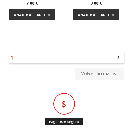
Precio
Precio
7,00 €
9,00 €
AÑADIR AL CARRITO
AÑADIR AL CARRITO
1

Volver arriba

Pago 100% Seguro