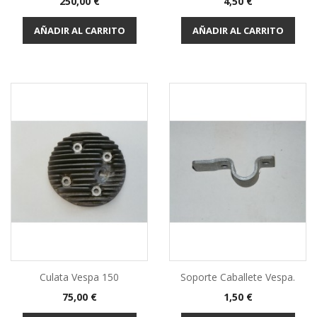
Precio
Precio
250,00 €
4,50 €
AÑADIR AL CARRITO
AÑADIR AL CARRITO
Culata Vespa 150
Soporte Caballete Vespa.
Precio
Precio
75,00 €
1,50 €