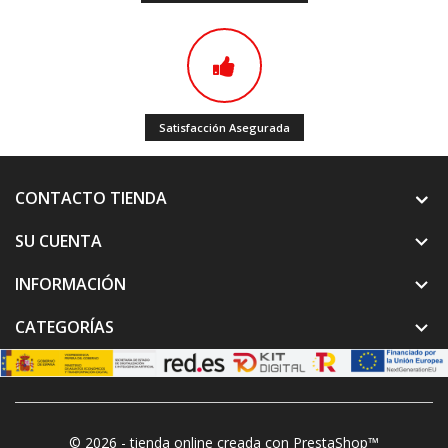
Satisfacción Asegurada
CONTACTO TIENDA
SU CUENTA

INFORMACIÓN

CATEGORÍAS

© 2026 - tienda online creada con PrestaShop™