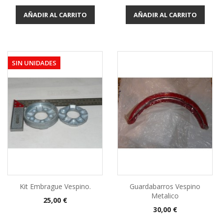
AÑADIR AL CARRITO
AÑADIR AL CARRITO
SIN UNIDADES
Kit Embrague Vespino.
Guardabarros Vespino
Metalico
Precio
25,00 €
Precio
30,00 €