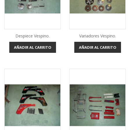
Despiece Vespino.
Variadores Vespino.
AÑADIR AL CARRITO
AÑADIR AL CARRITO