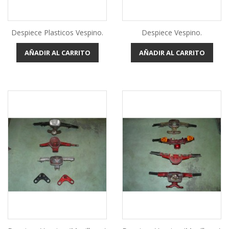
Despiece Plasticos Vespino.
Despiece Vespino.
AÑADIR AL CARRITO
AÑADIR AL CARRITO