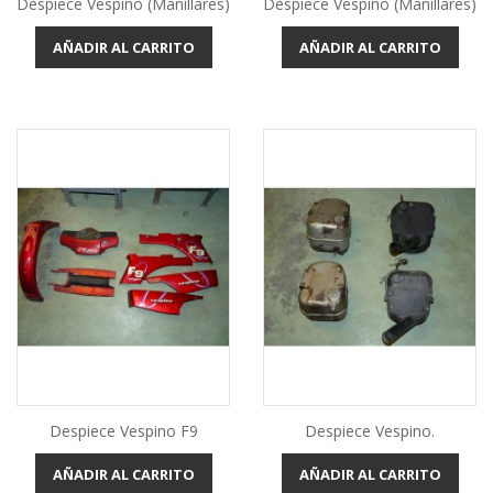
Despiece Vespino (Manillares)
Despiece Vespino (Manillares)
AÑADIR AL CARRITO
AÑADIR AL CARRITO
Despiece Vespino F9
Despiece Vespino.
AÑADIR AL CARRITO
AÑADIR AL CARRITO