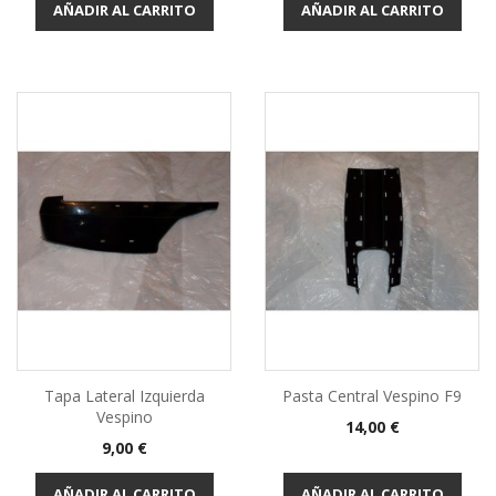
AÑADIR AL CARRITO
AÑADIR AL CARRITO
Tapa Lateral Izquierda
Pasta Central Vespino F9
Vespino
Precio
14,00 €
Precio
9,00 €
AÑADIR AL CARRITO
AÑADIR AL CARRITO