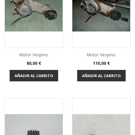
Motor Vespino.
Motor Vespino.
Precio
Precio
80,00 €
110,00 €
AÑADIR AL CARRITO
AÑADIR AL CARRITO