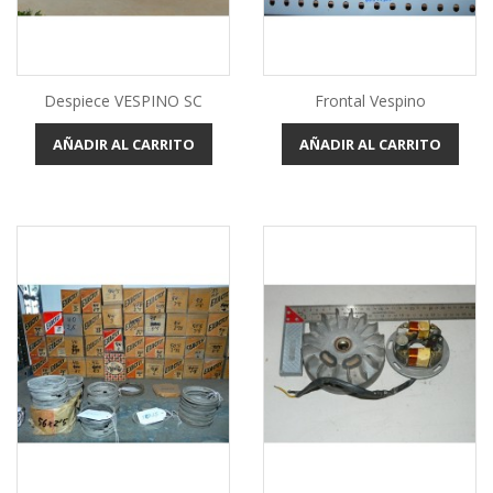
Despiece VESPINO SC
Frontal Vespino
AÑADIR AL CARRITO
AÑADIR AL CARRITO