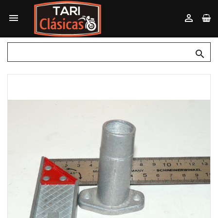


