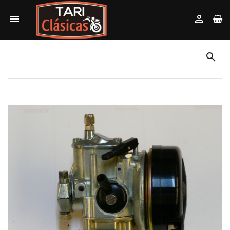


