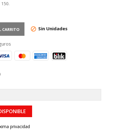
 150.
Sin Unidades

L CARRITO
guros
DISPONIBLE
xima privacidad