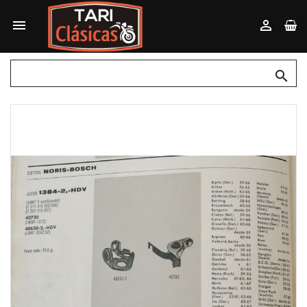


