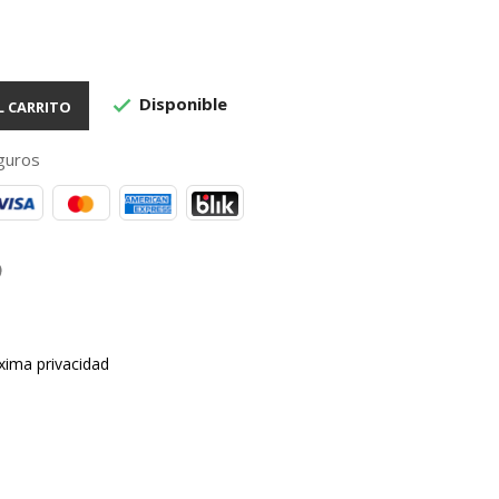
Disponible

L CARRITO
guros
xima privacidad