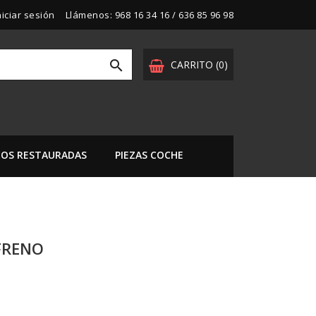
niciar sesión
Llámenos:
968 16 34 16 / 636 85 96 98

CARRITO
(0)
OS RESTAURADAS
PIEZAS COCHE
FRENO