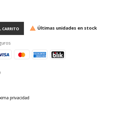
Últimas unidades en stock

L CARRITO
guros
xima privacidad