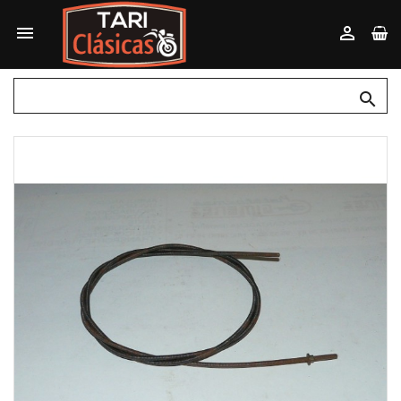


