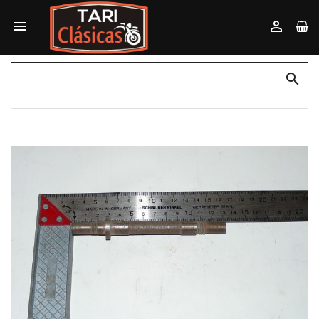


