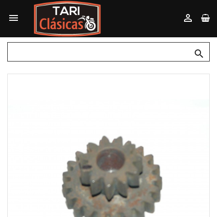


