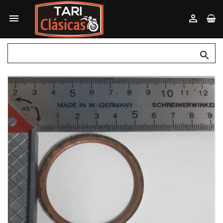


