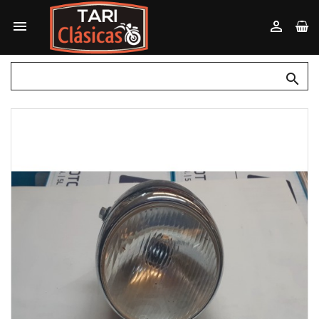


