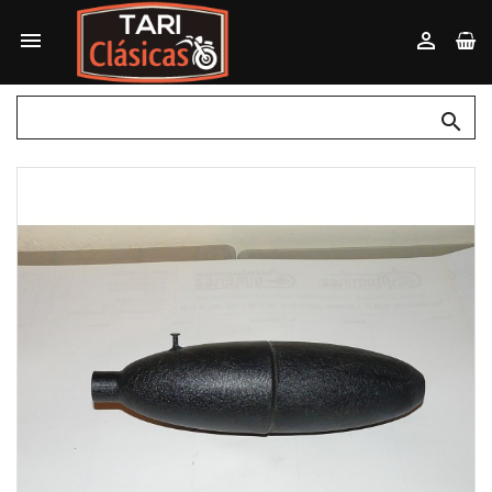


