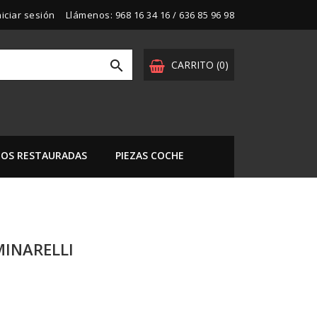
niciar sesión
Llámenos:
968 16 34 16 / 636 85 96 98

CARRITO
(0)
OS RESTAURADAS
PIEZAS COCHE
MINARELLI