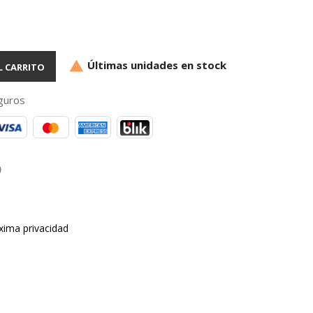
Últimas unidades en stock

L CARRITO
guros
xima privacidad