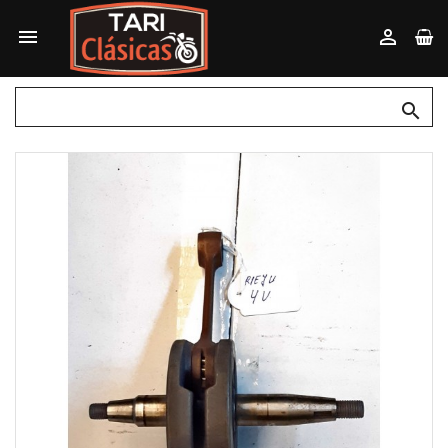


