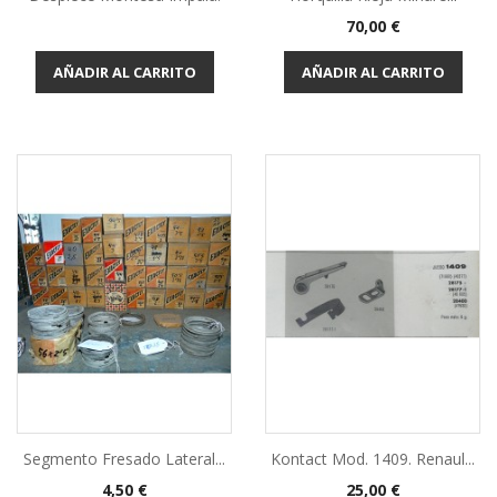
Precio
70,00 €
AÑADIR AL CARRITO
AÑADIR AL CARRITO
Segmento Fresado Lateral...
Kontact Mod. 1409. Renaul...
Precio
Precio
4,50 €
25,00 €