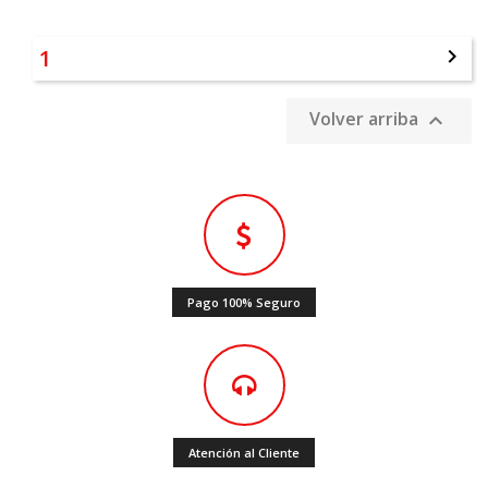
1

Volver arriba

Pago 100% Seguro
Atención al Cliente