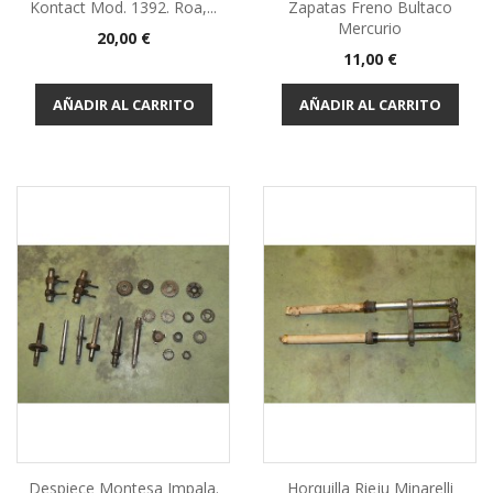
Kontact Mod. 1392. Roa,...
Zapatas Freno Bultaco
Mercurio
Precio
20,00 €
Precio
11,00 €
AÑADIR AL CARRITO
AÑADIR AL CARRITO
Despiece Montesa Impala.
Horquilla Rieju Minarelli