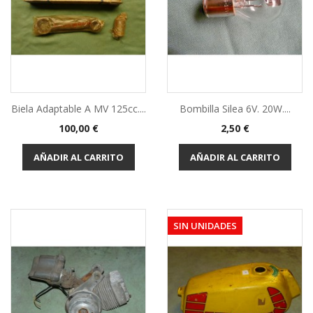
Biela Adaptable A MV 125cc....
Bombilla Silea 6V. 20W....
Precio
Precio
100,00 €
2,50 €
AÑADIR AL CARRITO
AÑADIR AL CARRITO
SIN UNIDADES